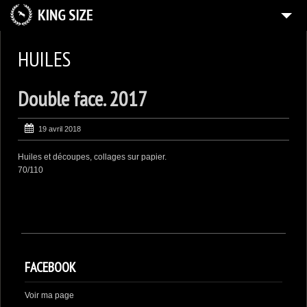
ACCUEIL
HUILES
HUILES
Double face. 2017
ENCRES
AQUARELLES
19 avril 2018
DESSINS
Huiles et découpes, collages sur papier.
COLLECTIONS PRIVÉES
70/110
CONTACT
FACEBOOK
Voir ma page