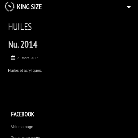
ACCUEIL
HUILES
HUILES
Nu. 2014
ENCRES
AQUARELLES
21 mars 2017
DESSINS
Huiles et acryliques.
COLLECTIONS PRIVÉES
CONTACT
FACEBOOK
Voir ma page