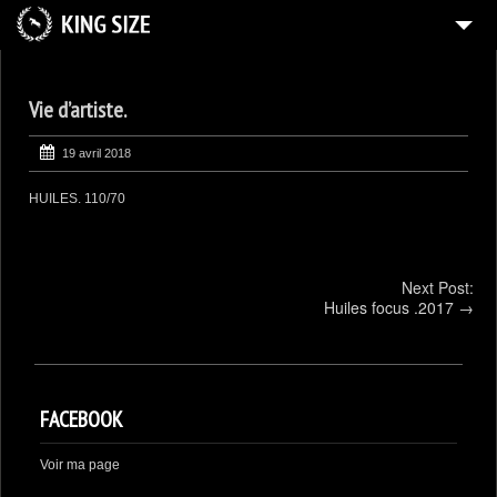
ACCUEIL
Vie d’artiste.
HUILES
ENCRES
19 avril 2018
AQUARELLES
HUILES. 110/70
DESSINS
COLLECTIONS PRIVÉES
Next Post:
Huiles focus .2017
→
CONTACT
FACEBOOK
Voir ma page